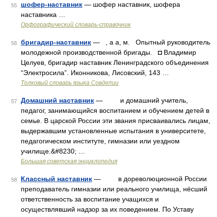
шофер-наставник
— шофер наставник, шофера
55
наставника …
Орфографический словарь-справочник
бригадир-наставник
— , а а, м. Опытный руководитель
56
молодежной производственной бригады. ◘ Владимир
Целуев, бригадир наставник Ленинградского объединения
“Электросила”. Иконникова, Лисовский, 143 …
Толковый словарь языка Совдепии
Домашний наставник
— и домашний учитель,
57
педагог, занимающийся воспитанием и обучением детей в
семье. В царской России эти звания присваивались лицам,
выдержавшим установленные испытания в университете,
педагогическом институте, гимназии или уездном
училище.&#8230; …
Большая советская энциклопедия
Классный наставник
— в дореволюционной России
58
преподаватель гимназии или реального училища, нёсший
ответственность за воспитание учащихся и
осуществлявший надзор за их поведением. По Уставу