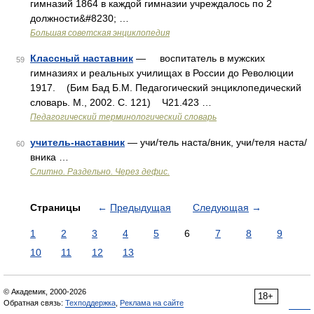
гимназий 1864 в каждой гимназии учреждалось по 2
должности&#8230; …
Большая советская энциклопедия
Классный наставник
— воспитатель в мужских
59
гимназиях и реальных училищах в России до Революции
1917. (Бим Бад Б.М. Педагогический энциклопедический
словарь. М., 2002. С. 121) Ч21.423 …
Педагогический терминологический словарь
учитель-наставник
— учи/тель наста/вник, учи/теля наста/
60
вника …
Слитно. Раздельно. Через дефис.
Страницы
←
Предыдущая
Следующая
→
1
2
3
4
5
6
7
8
9
10
11
12
13
© Академик, 2000-2026
18+
Обратная связь:
Техподдержка
,
Реклама на сайте